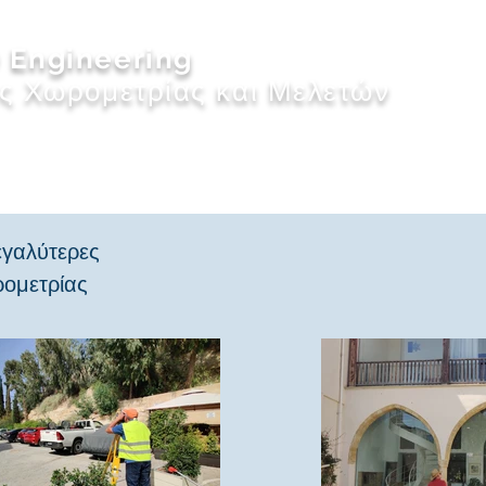
 Engineering
ς Χωρομετρίας και Μελετών
Σχετικά με εμάς
Εργα
Υπηρεσίες
Συνδρομ
εγαλύτερες
ρομετρίας