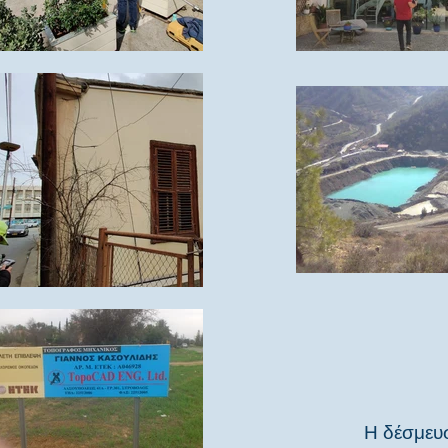
Η δέσμευσ