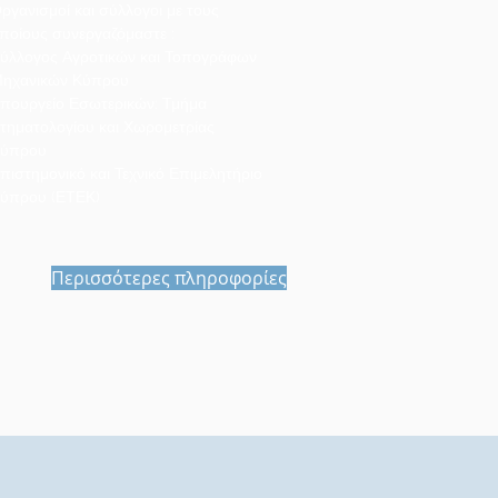
ργανισμοί και σύλλογοι με τους
ποίους συνεργαζόμαστε :
ύλλογος Αγροτικών και Τοπογράφων
ηχανικών Κύπρου
πουργείο Εσωτερικών: Τμήμα
τηματολογίου και Χωρομετρίας
ύπρου
πιστημονικό και Τεχνικό Επιμελητήριο
ύπρου (ΕΤΕΚ)
Περισσότερες πληροφορίες