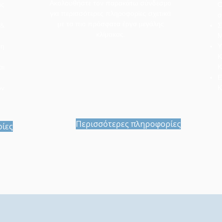
Ακολουθήστε τον παρακάτω σύνδεσμο
ας
Ο
για περισσότερες πληροφορίες σχετικά
ο
με τα πιο πρόσφατα έργα μεγάλης
&
Σ
κλίμακας.
Μ
ση
Υ
Κ
ι
Κ
Ε
ων
Κ
Περισσότερες πληροφορίες
ίες